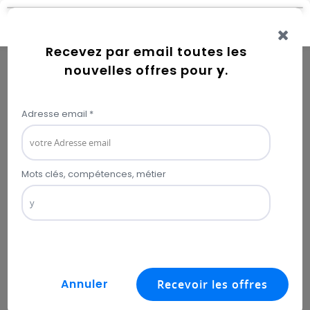
Connexion
Error while getting user information