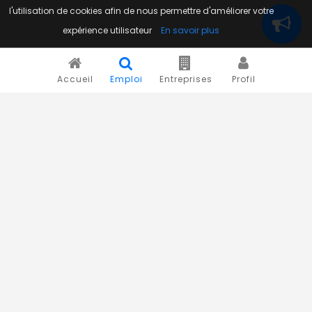
l'utilisation de cookies afin de nous permettre d'améliorer votre
expérience utilisateur
En savoir plus
Accueil
Emploi
Entreprises
Profil
Novojob.com est un portail professionnel dédié à l'emploi
et au recrutement en Afrique.
Vous êtes un recruteur ?
Publiez vos annonces