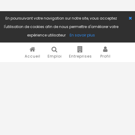
En poursuivant votre navigation sur notre site, vous acceptez
l'utilisation de cookies afin de nous permettre d'améliorer votre
expérience utilisateur
En savoir plus
Accueil
Emploi
Entreprises
Profil
Novojob.com est un portail professionnel dédié à l'emploi
et au recrutement en Afrique.
Vous êtes un recruteur ?