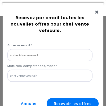
Connexion
Error while getting user information