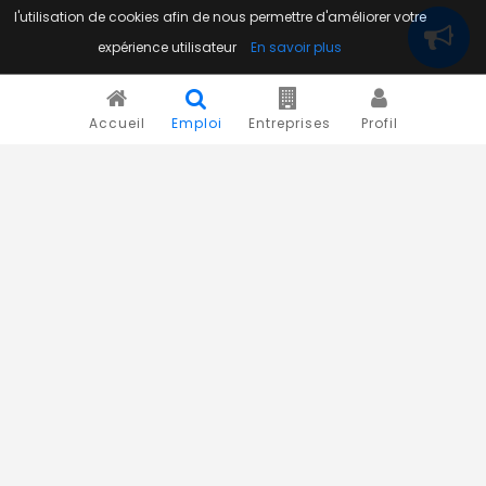
l'utilisation de cookies afin de nous permettre d'améliorer votre
expérience utilisateur
En savoir plus
Accueil
Emploi
Entreprises
Profil
Novojob.com est un portail professionnel dédié à l'emploi
et au recrutement en Afrique.
Vous êtes un recruteur ?
Publiez vos annonces