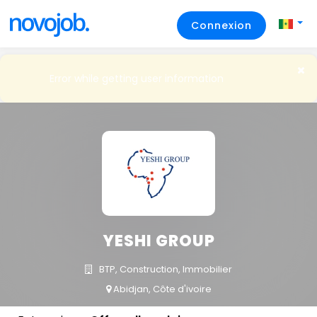
Connexion
Error while getting user information
YESHI GROUP
BTP, Construction, Immobilier
Abidjan, Côte d'ivoire