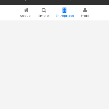
Accueil
Emploi
Entreprises
Profil
Novojob.com est un portail professionnel dédié à l'emploi
et au recrutement en Afrique.
Vous êtes un recruteur ?
Publiez vos annonces