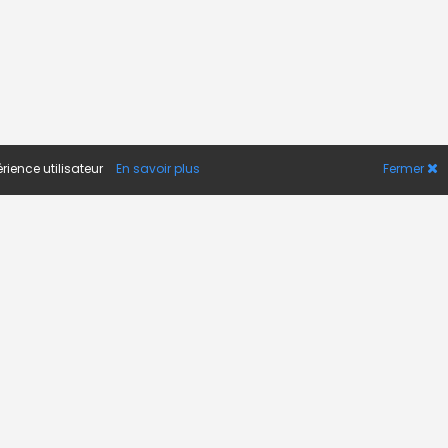
rience utilisateur
En savoir plus
Fermer
A PROPOS
Actualité
Contact
FAQ