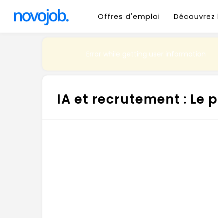
Offres d'emploi
Découvrez 
Error while getting user information
IA et recrutement : Le