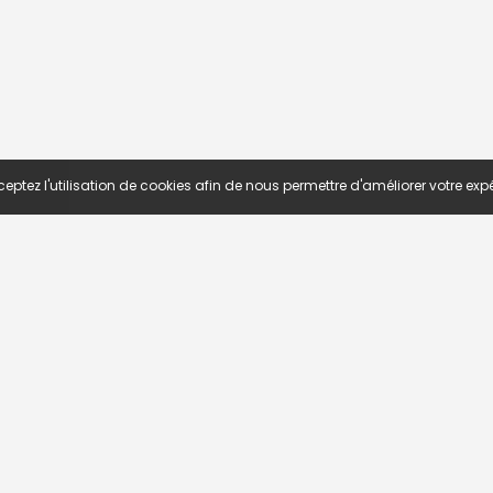
eptez l'utilisation de cookies afin de nous permettre d'améliorer votre expé
S D'EMPLOI
TROUVEZ UN EMPLOI
he avancée
Emploi Algerie
ar région
Emploi Bénin
ar fonction
Emploi Côte d'Ivoire
ar secteur d'activité
Emploi Maroc