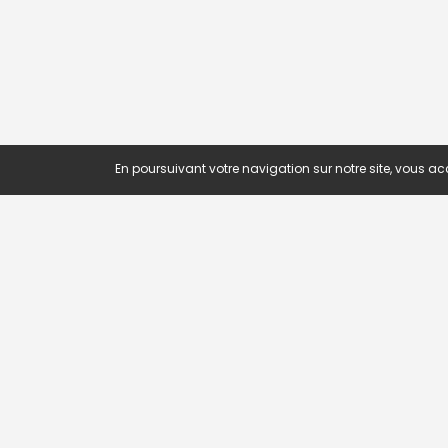
En poursuivant votre navigation sur notre site, vous acc
OFFRE
Recherc
Offres p
Novojob.com est un portail
Offres p
professionnel dédié à l'emploi et au
Offres p
recrutement en Afrique.