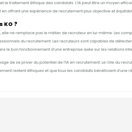
 le traitement éthique des candidats. L’IA peut être un moyen efficac
ut en offrant une expérience de recrutement plus objective et équitab
s KO ?
rs, elle ne remplace pas le métier de recruteur en lui-même. Les com
fessionnels du recrutement. Les recruteurs sont capables de détecter 
ans le bon fonctionnement d’une entreprise axée sur les relations int
ommage de se priver du potentiel de l’IA en recrutement. Le rôle du recr
ement restent éthiques et que tous les candidats bénéficient d’une r