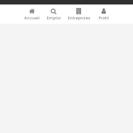
Accueil
Emploi
Entreprises
Profil
Novojob.com est un portail professionnel dédié à l'emploi
et au recrutement en Afrique.
Vous êtes un recruteur ?
Publiez vos annonces