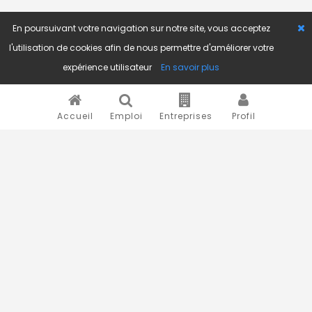
En poursuivant votre navigation sur notre site, vous acceptez
l'utilisation de cookies afin de nous permettre d'améliorer votre
expérience utilisateur
En savoir plus
Accueil
Emploi
Entreprises
Profil
Novojob.com est un portail professionnel dédié à l'emploi
et au recrutement en Afrique.
Vous êtes un recruteur ?