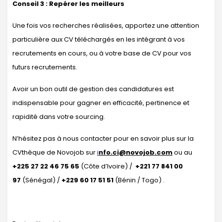
Conseil 3 : Repérer les meilleurs
Une fois vos recherches réalisées, apportez une attention
particulière aux CV téléchargés en les intégrant à vos
recrutements en cours, ou à votre base de CV pour vos
futurs recrutements.
Avoir un bon outil de gestion des candidatures est
indispensable pour gagner en efficacité, pertinence et
rapidité dans votre sourcing.
N’hésitez pas à nous contacter pour en savoir plus sur la
CVthèque de Novojob sur
i
nfo.ci@novojob.com
ou au
+225 27 22 46 75 65
(Côte d’Ivoire) /
+221 77 841 00
97
(Sénégal) /
+229 60 17 51 51
(Bénin / Togo) .