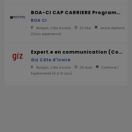
BOA-CI CAP CARRIERE Programme de stage 2026
BOA CI
Abidjan, Côte d'ivoire
20 Mai
Jeune diplômé
(
Sans expérience
)
Expert.e en communication (Conseiller.ère en charge de la communication) _ projet ADEFA
Giz Côte d'Ivoire
Abidjan, Côte d'ivoire
05 Août
Confirmé /
Expérimenté (
6 à 10 ans
)