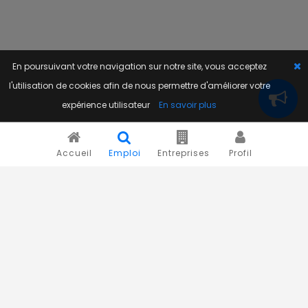
En poursuivant votre navigation sur notre site, vous acceptez
l'utilisation de cookies afin de nous permettre d'améliorer votre
expérience utilisateur
En savoir plus
Accueil
Emploi
Entreprises
Profil
Novojob.com est un portail professionnel dédié à l'emploi
et au recrutement en Afrique.