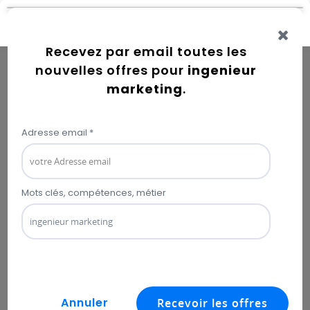
Connexion
Error while getting user information