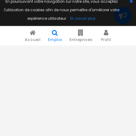
En poursuivant votre navigation sur notre site, vous acceptez
l'utilisation de cookies afin de nous permettre d'améliorer votre
expérience utilisateur
En savoir plus
Accueil
Emploi
Entreprises
Profil
Novojob.com est un portail professionnel dédié à l'emploi
et au recrutement en Afrique.
Vous êtes un recruteur ?
Publiez vos annonces