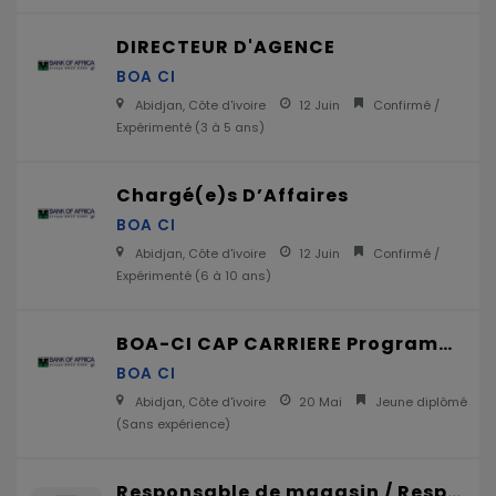
DIRECTEUR D'AGENCE
BOA CI
Abidjan, Côte d'ivoire
12 Juin
Confirmé /
Expérimenté (
3 à 5 ans
)
Chargé(e)s D’Affaires
BOA CI
Abidjan, Côte d'ivoire
12 Juin
Confirmé /
Expérimenté (
6 à 10 ans
)
BOA-CI CAP CARRIERE Programme de stage 2026
BOA CI
Abidjan, Côte d'ivoire
20 Mai
Jeune diplômé
(
Sans expérience
)
Responsable de magasin / Responsable opérationnel (H/F)