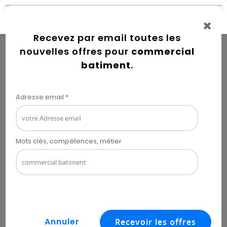
Connexion
Error while getting user information