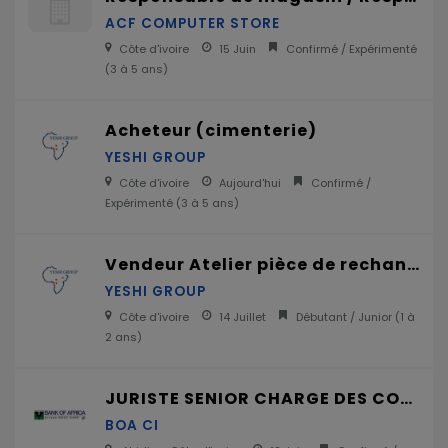
ACF COMPUTER STORE
Côte d'ivoire
15 Juin
Confirmé / Expérimenté
(
3 à 5 ans
)
Acheteur (cimenterie)
YESHI GROUP
Côte d'ivoire
Aujourd'hui
Confirmé /
Expérimenté (
3 à 5 ans
)
Vendeur Atelier pièce de rechange
YESHI GROUP
Côte d'ivoire
14 Juillet
Débutant / Junior (
1 à
2 ans
)
JURISTE SENIOR CHARGE DES CONTRATS H/F
BOA CI