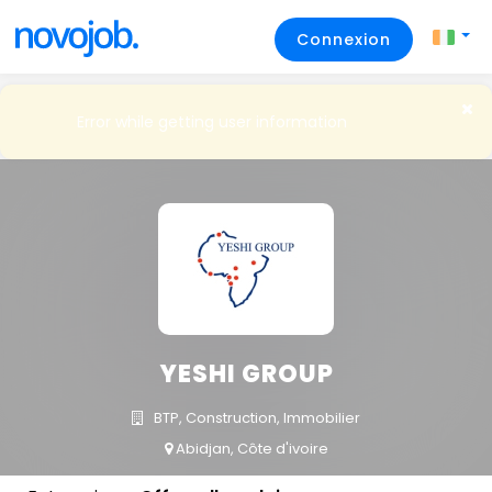
Connexion
Error while getting user information
YESHI GROUP
BTP, Construction, Immobilier
Abidjan, Côte d'ivoire