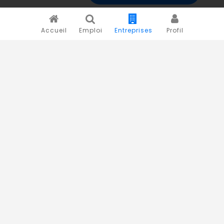
Accueil
Emploi
Entreprises
Profil
Novojob.com est un portail professionnel dédié à l'emploi
et au recrutement en Afrique.
Vous êtes un recruteur ?
Publiez vos annonces