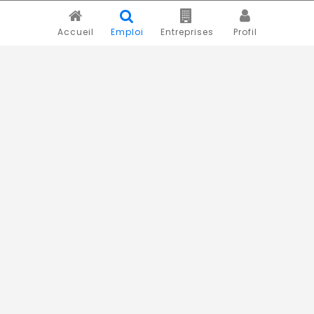
Accueil
Emploi
Entreprises
Profil
Novojob.com est un portail professionnel dédié à l'emploi
et au recrutement en Afrique.
Vous êtes un recruteur ?
Publiez vos annonces