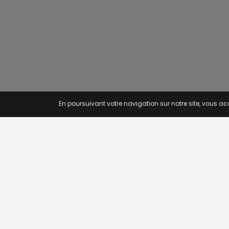
En poursuivant votre navigation sur notre site, vous acc
OFFRE
Recherc
Offres p
Novojob.com est un portail
Offres p