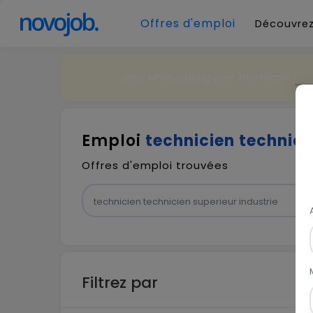
Offres d'emploi
Découvrez
Error while getting user information
Emploi
technicien technici
Offres d'emploi trouvées
Filtrez par