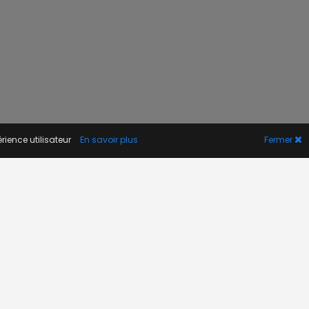
rience utilisateur
En savoir plus
Fermer
A PROPOS
Actualité
Contact
FAQ