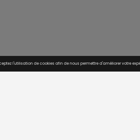
eptez l'utilisation de cookies afin de nous permettre d'améliorer votre expé
S D'EMPLOI
TROUVEZ UN EMPLOI
he avancée
Emploi Algerie
ar région
Emploi Bénin
ar fonction
Emploi Côte d'Ivoire