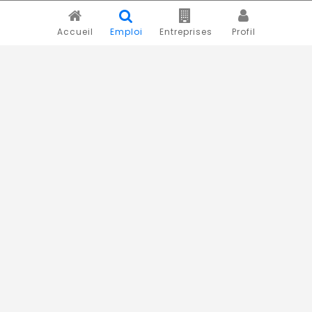
Accueil
Emploi
Entreprises
Profil
Novojob.com est un portail professionnel dédié à l'emploi
et au recrutement en Afrique.
Vous êtes un recruteur ?
Publiez vos annonces