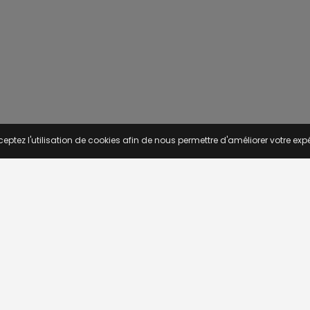
eptez l'utilisation de cookies afin de nous permettre d'améliorer votre expé
S D'EMPLOI
TROUVEZ UN EMPLOI
he avancée
Emploi Algerie
ar région
Emploi Bénin
ar fonction
Emploi Côte d'Ivoire