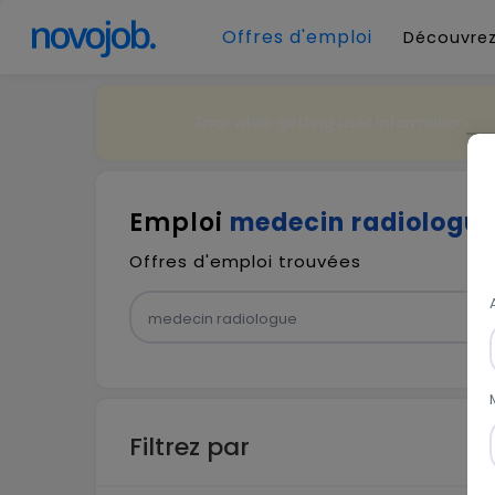
Offres d'emploi
Découvrez
Error while getting user information
Emploi
medecin radiologu
Offres d'emploi trouvées
Filtrez par