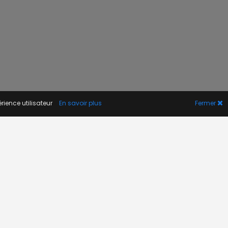
rience utilisateur
En savoir plus
Fermer
A PROPOS
Actualité
Contact
FAQ