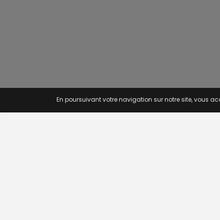
En poursuivant votre navigation sur notre site, vous acc
OFFRE
Recherc
Offres p
Novojob.com est un portail
Offres p