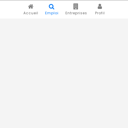
Accueil
Emploi
Entreprises
Profil
Novojob.com est un portail professionnel dédié à l'emploi
et au recrutement en Afrique.
Vous êtes un recruteur ?
Publiez vos annonces