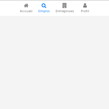
Accueil
Emploi
Entreprises
Profil
Novojob.com est un portail professionnel dédié à l'emploi
et au recrutement en Afrique.
Vous êtes un recruteur ?
Publiez vos annonces