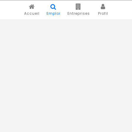
Accueil
Emploi
Entreprises
Profil
Novojob.com est un portail professionnel dédié à l'emploi
et au recrutement en Afrique.
Vous êtes un recruteur ?
Publiez vos annonces