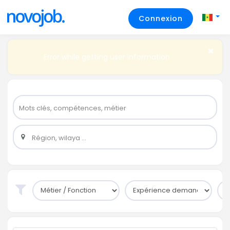
Connexion
Error while getting user information