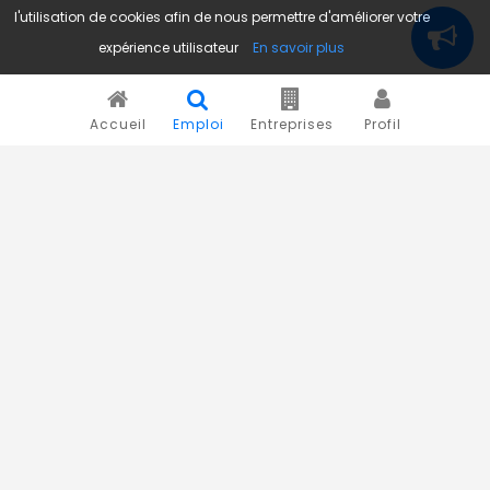
l'utilisation de cookies afin de nous permettre d'améliorer votre
expérience utilisateur
En savoir plus
Accueil
Emploi
Entreprises
Profil
Novojob.com est un portail professionnel dédié à l'emploi
et au recrutement en Afrique.
Vous êtes un recruteur ?
Publiez vos annonces