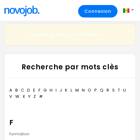
Connexion
Error while getting user information
Recherche par mots clès
A
B
C
D
E
F
G
H
I
J
K
L
M
N
O
P
Q
R
S
T
U
V
W
X
Y
Z
#
F
formation