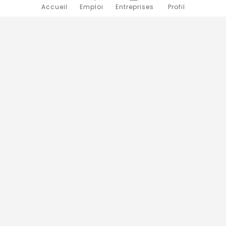
Accueil
Emploi
Entreprises
Profil
Novojob.com est un portail professionnel dédié à l'emploi
et au recrutement en Afrique.
Vous êtes un recruteur ?
Publiez vos annonces