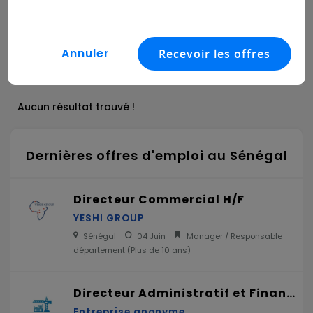
regroupe toutes les personnes travaillant pour l’État, d’une
manière ou d’une autre. Retrouvez toutes les annonces
d’emploi disponibles dans ce secteur.
Aucun résultat trouvé !
Dernières offres d'emploi au Sénégal
Directeur Commercial H/F
YESHI GROUP
Sénégal
04 Juin
Manager / Responsable
département (
Plus de 10 ans
)
Directeur Administratif et Financier H/F
Entreprise anonyme