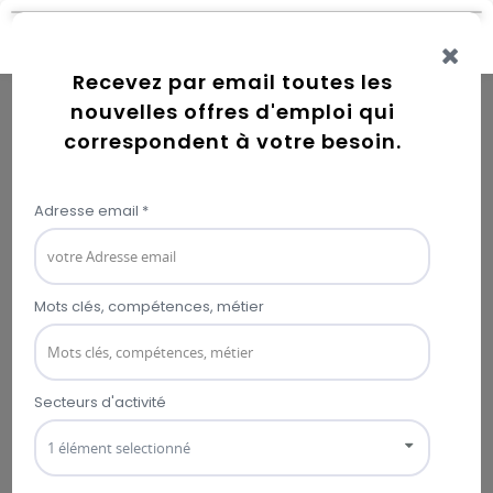
Connexion
Error while getting user information
Fonction publique, Administration
fonction publique