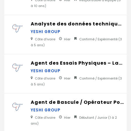
Côte d'ivoire
Hier
Responsable d'équipe (
6
à 10 ans
)
Analyste des données technique / Analyste de Performance Industrielle
YESHI GROUP
Côte d'ivoire
Hier
Confirmé / Expérimenté (
3
à 5 ans
)
Agent des Essais Physiques – Laboratoire Cimenterie
YESHI GROUP
Côte d'ivoire
Hier
Confirmé / Expérimenté (
3
à 5 ans
)
Agent de Bascule / Opérateur Pont-Bascule (cimenterie)
YESHI GROUP
Côte d'ivoire
Hier
Débutant / Junior (
1 à 2
ans
)