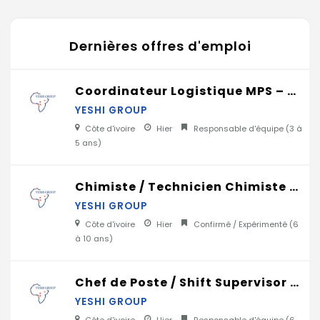
Dernières offres d'emploi
Coordinateur Logistique MPS – Matières Premières & Supply Chain Cimenterie
YESHI GROUP
Côte d'ivoire
Hier
Responsable d'équipe (
3 à
5 ans
)
Chimiste / Technicien Chimiste – Contrôle Qualité Cimenterie
YESHI GROUP
Côte d'ivoire
Hier
Confirmé / Expérimenté (
6
à 10 ans
)
Chef de Poste / Shift Supervisor – Production Cimenterie
YESHI GROUP