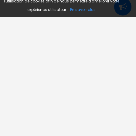
l'utilisation de cookies afin de nous permettre d'améliorer votre
expérience utilisateur
En savoir plus
Novojob.com est un portail professionnel dédié à l'emploi
et au recrutement en Afrique.
Vous êtes un recruteur ?
Publiez vos annonces