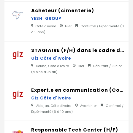
Acheteur (cimenterie)
YESHI GROUP
Côte d'ivoire
Hier
Confirmé / Expérimenté (
3
à 5 ans
)
STAGIAIRE (F/H) dans le cadre des activités du Cluster Forêts et Biodiversité (Projet Pro2GRN II)_ à Bouna
Giz Côte d'Ivoire
Bouna, Côte d'ivoire
Hier
Débutant / Junior
(
Moins d’un an
)
Expert.e en communication (Conseiller.ère en charge de la communication) _ projet ADEFA
Giz Côte d'Ivoire
Abidjan, Côte d'ivoire
Avant hier
Confirmé /
Expérimenté (
6 à 10 ans
)
Responsable Tech Center (H/F)