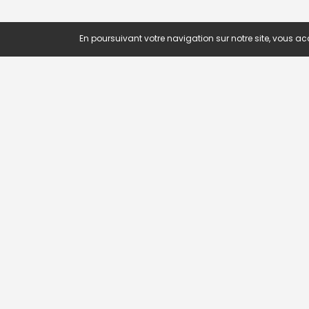
En poursuivant votre navigation sur notre site, vous acc
OFFRE
Recherc
Offres p
Novojob.com est un portail
Offres p
professionnel dédié à l'emploi et au
Offres p
recrutement en Afrique.
Rss
Novojob est membre de The Network