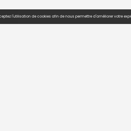
eptez l'utilisation de cookies afin de nous permettre d'améliorer votre expé
S D'EMPLOI
TROUVEZ UN EMPLOI
he avancée
Emploi Algerie
ar région
Emploi Bénin
ar fonction
Emploi Côte d'Ivoire
ar secteur d'activité
Emploi Maroc
Emploi Sénégal
 réseau mondial N°1 du recrutement en ligne