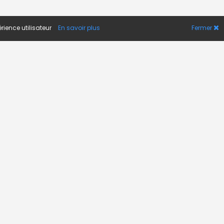
rience utilisateur
En savoir plus
Fermer
A PROPOS
Actualité
Contact
FAQ
© 2017 - 2026 novojob. Tous droits réservés.