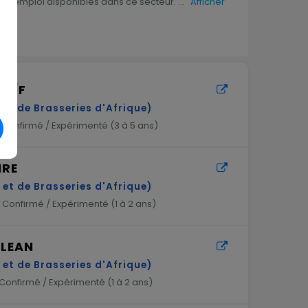
s d’emploi disponibles dans ce secteur.
...
Afficher
 H/F
et de Brasseries d'Afrique)
Confirmé / Expérimenté (
3 à 5 ans
)
IRE
et de Brasseries d'Afrique)
Confirmé / Expérimenté (
1 à 2 ans
)
 LEAN
et de Brasseries d'Afrique)
Confirmé / Expérimenté (
1 à 2 ans
)