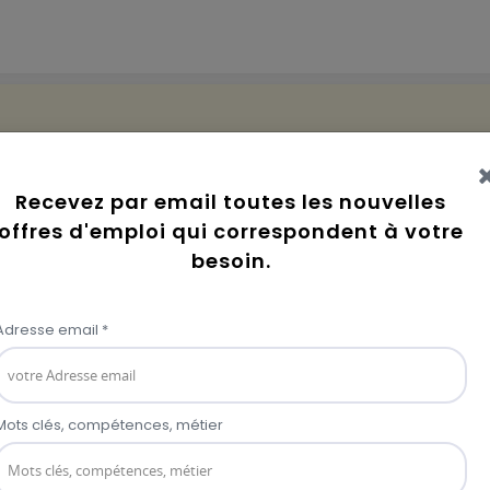
Industries
groupe d’activités, de production et de servic
matière exploitable. Quelques métiers de ce secteur : ing