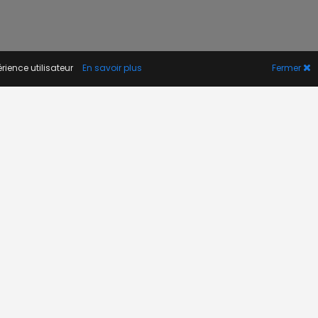
rience utilisateur
En savoir plus
Fermer
A PROPOS
Actualité
Contact
FAQ