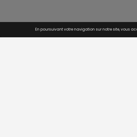
En poursuivant votre navigation sur notre site, vous acc
OFFRE
Recherc
Offres p
Novojob.com est un portail
Offres p
professionnel dédié à l'emploi et au
Offres p
recrutement en Afrique.
Rss