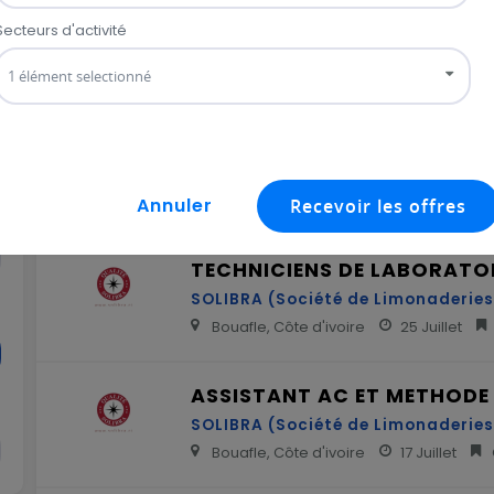
coordinateur de production. Retrouvez toutes les annonce
plus
Technicien Méthode junior
SOLIBRA (Société de Limonaderies 
Abidjan, Côte d'ivoire
27 Juillet
TECHNICIENS DE LABORATO
SOLIBRA (Société de Limonaderies 
Bouafle, Côte d'ivoire
25 Juillet
ASSISTANT AC ET METHODE
SOLIBRA (Société de Limonaderies 
Bouafle, Côte d'ivoire
17 Juillet