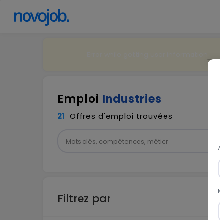
Error while getting user information
Emploi
Industries
21
Offres d'emploi trouvées
Filtrez par