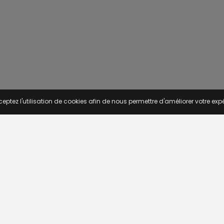
eptez l'utilisation de cookies afin de nous permettre d'améliorer votre expé
S D'EMPLOI
TROUVEZ UN EMPLOI
he avancée
Emploi Algerie
ar région
Emploi Bénin
ar fonction
Emploi Côte d'Ivoire