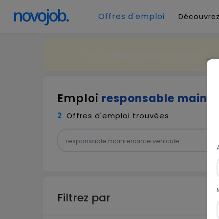
Offres d'emploi
Découvrez
Error while getting user information
Emploi
responsable mainte
2
Offres d'emploi trouvées
Filtrez par