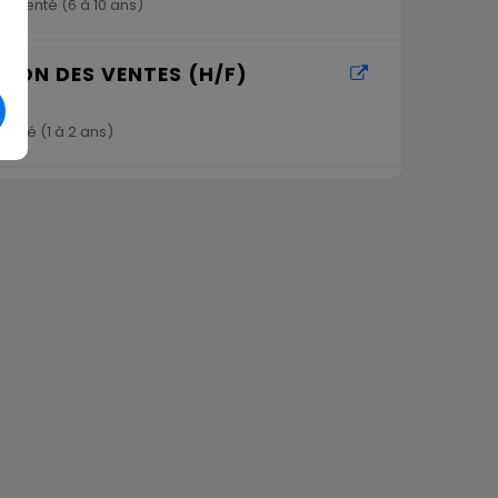
rimenté (
6 à 10 ans
)
ION DES VENTES (H/F)
menté (
1 à 2 ans
)