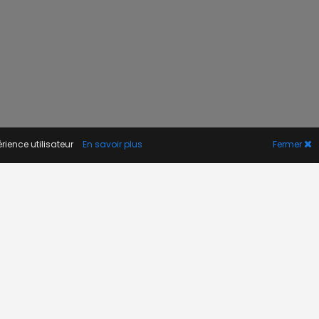
rience utilisateur
En savoir plus
Fermer
A PROPOS
Actualité
Contact
FAQ