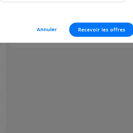
Bénin
28 Juillet
Confirmé / Expé
GESTIONNAIRE ADMINISTRAT
BIG CHICK RESTAURANT
Bénin
11 Juin
Confirmé / Expéri