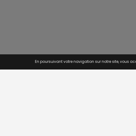
En poursuivant votre navigation sur notre site, vous acc
OFFRE
Recherc
Offres p
Novojob.com est un portail
Offres p