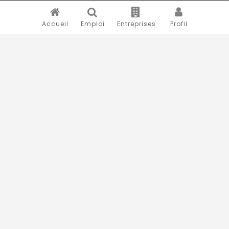
Accueil
Emploi
Entreprises
Profil
Novojob.com est un portail professionnel dédié à l'emploi
et au recrutement en Afrique.
Vous êtes un recruteur ?
Publiez vos annonces