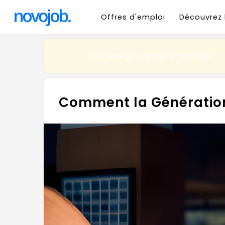
Offres d'emploi
Découvrez 
Error while getting user information
Comment la Génération Z