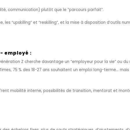
, communication) plutôt que le “parcours parfait”.
les “upskilling” et “reskilling”, et la mise à disposition d’outils
 - employé :
la Génération Z cherche davantage un “employeur pour la vie” ou d
 Times, 75 % des 18-27 ans souhaitent un emploi long-terme… mai
frent mobilité interne, possibilités de transition, mentorat et m
ir des échelons fixes, plus de sauts stratégiques, d’ajustements, 