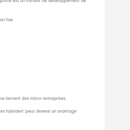
e poste est un moteur de développement de
on fixe.
ore lancent des micro-entreprises.
res hybrides” peut devenir un avantage