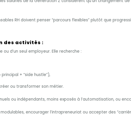
des salariés de la Génération Z considèrent qu’un changement d
nsables RH doivent penser “parcours flexibles” plutôt que progressi
n des activités :
e ou d’un seul employeur. Elle recherche :
 principal + “side hustle”),
créer ou transformer son métier.
manuels ou indépendants, moins exposés à l’automatisation, ou enc
 modulables, encourager l’intrapreneuriat ou accepter des “carriè