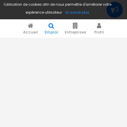
l'utilisation de cookies afin de nous permettre d'améliorer votre
expérience utilisateur
En savoir plus
Accueil
Emploi
Entreprises
Profil
Novojob.com est un portail professionnel dédié à l'emploi
et au recrutement en Afrique.
Vous êtes un recruteur ?
Publiez vos annonces