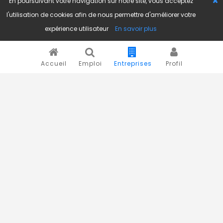
En poursuivant votre navigation sur notre site, vous acceptez
l'utilisation de cookies afin de nous permettre d'améliorer votre
expérience utilisateur
En savoir plus
Accueil
Emploi
Entreprises
Profil
Novojob.com est un portail professionnel dédié à l'emploi
et au recrutement en Afrique.
Vous êtes un recruteur ?
Publiez vos annonces