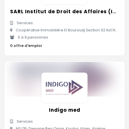
SARL Institut de Droit des Affaires (IDA)
Services
Coopérative Immobilière El Bouroudj Section 02 Ilot N°428-Ain Allah -Dely Ibrahim-, Alger, Algérie
5 à 9 personnes
0 offre d'emploi
Indigo med
Services
N° 176, Djenane Ben Omar, Kouba, Alger, Algérie