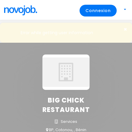
Connexion
Error while getting user information
BIG CHICK
RESTAURANT
Services
BP, Cotonou, , Bénin