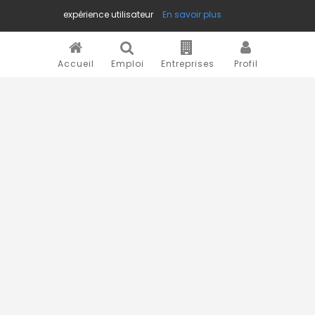
expérience utilisateur
En savoir plus
Accueil
Emploi
Entreprises
Profil
Novojob.com est un portail professionnel dédié à l'emploi
et au recrutement en Afrique.
Vous êtes un recruteur ?
Publiez vos annonces